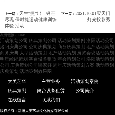
天生“捷”出，锋芒
2021.10.01应天门
上一篇：
下一篇：
尽现 保时捷运动健康训练
灯光投影秀
体验 活动
友情链接 / Link
活动策划公司
庆典策划公司
活动策划案例
洛阳活动公司
洛阳庆典公司
公司庆典策划
商务庆典策划
地产活动策划
商务庆典
大型活动策划
地产活动策划
展览会议活动策划
明星经纪策划
舞台设备租赁
年会策划公司
洛阳活动策划
公司
庆典策划公司哪家好
周年庆活动策划方案
活动策划
庆典策划
活动策划效果图
大美艺华
主营业务
活动策划案例
庆典策划
舞台设备租赁
公司简介
在线留言
联系我们
版权所有：洛阳大美艺华文化传媒有限公司