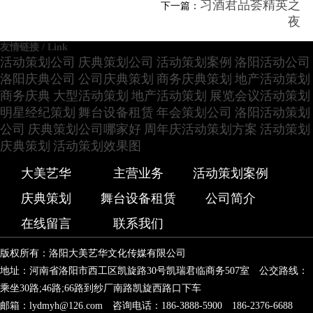
习酒君品荟精英之
下一篇：
夜
友情链接 / Link
活动策划公司
庆典策划公司
活动策划案例
洛阳活动公司
洛阳庆典公司
公司庆典策划
商务庆典策划
地产活动策划
商务庆典
大型活动策划
地产活动策划
展览会议活动策划
明星经纪策划
舞台设备租赁
年会策划公司
洛阳活动策划
公司
庆典策划公司哪家好
周年庆活动策划方案
活动策划
庆典策划
活动策划效果图
大美艺华
主营业务
活动策划案例
庆典策划
舞台设备租赁
公司简介
在线留言
联系我们
版权所有：洛阳大美艺华文化传媒有限公司
地址：河南省洛阳市西工区凯旋路30号凯瑞君临商务507室 公交路线：
乘坐30路;46路;66路到纱厂南路凯旋西路口下车
邮箱：lydmyh@126.com 咨询电话：186-3888-5900 186-2376-6688